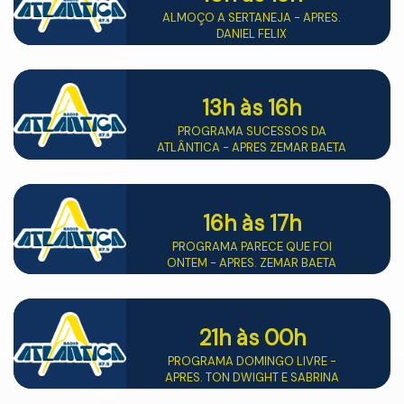
ALMOÇO A SERTANEJA - APRES.
DANIEL FELIX
13h
às 16h
PROGRAMA SUCESSOS DA
ATLÂNTICA - APRES ZEMAR BAETA
16h
às 17h
PROGRAMA PARECE QUE FOI
ONTEM - APRES. ZEMAR BAETA
21h
às 00h
PROGRAMA DOMINGO LIVRE -
APRES. TON DWIGHT E SABRINA