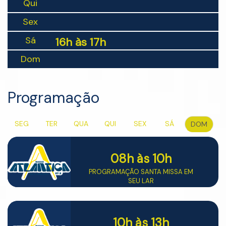
Qui
Sex
Sá
16h às 17h
Dom
Programação
SEG
TER
QUA
QUI
SEX
SÁ
DOM
08h
às 10h
PROGRAMAÇÃO SANTA MISSA EM
SEU LAR
10h
às 13h