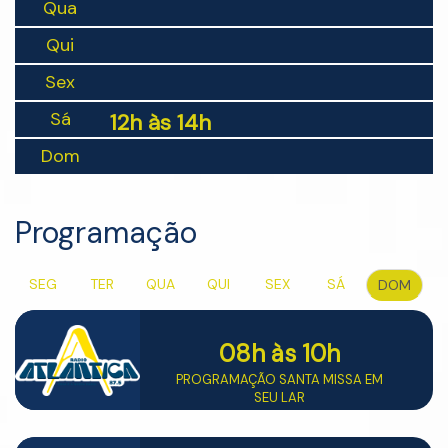
Qua
Qui
Sex
Sá
12h às 14h
Dom
Programação
SEG
TER
QUA
QUI
SEX
SÁ
DOM
08h
às 10h
PROGRAMAÇÃO SANTA MISSA EM
SEU LAR