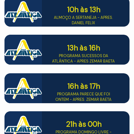
10h
às 13h
ALMOÇO A SERTANEJA - APRES.
DANIEL FELIX
13h
às 16h
PROGRAMA SUCESSOS DA
ATLÂNTICA - APRES ZEMAR BAETA
16h
às 17h
PROGRAMA PARECE QUE FOI
ONTEM - APRES. ZEMAR BAETA
21h
às 00h
PROGRAMA DOMINGO LIVRE -